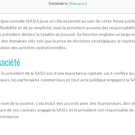
Sommaire:
[
Masquer
]
nipersonnelle (SASU) joue un rôle essentiel au sein de cette forme juridi
flexibilité et de sa simplicité, mais le président assume des responsabili
e président détient la totalité du pouvoir. Sa fonction englobe un large é
à des domaines clés tels que la prise de décisions stratégiques, la représe
vision des activités opérationnelles.
société
r le président de la SASU est d’une importance capitale, car il confère au
bliques, les partenaires commerciaux et tout acte juridique engagent la S
u nom de la société. Cela inclut des accords avec des fournisseurs, des c
nature de ces contrats engage la SASU, et le président est responsable de
entreprise.