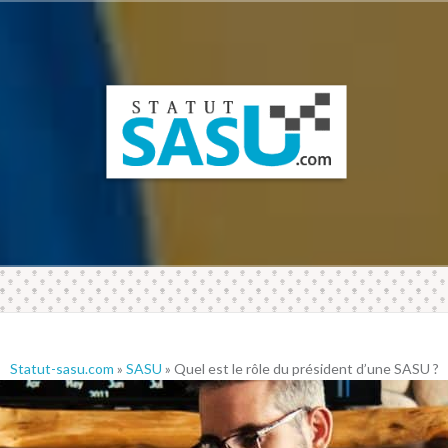
Statut-sasu.com
»
SASU
» Quel est le rôle du président d’une SASU ?