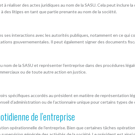
t à réaliser des actes juridiques au nom de la SASU. Cela peut inclure la 
ion à des litiges en tant que partie prenante au nom de la société.
ns ses interactions avec les autorités publiques, notamment en ce qui co
ntations gouvernementales. Il peut également signer des documents fisca
u nom de la SASU et représenter l’entreprise dans des procédures légales
ommerciaux ou de toute autre action en justice.
oirs spécifiques accordés au président en matière de représentation lég
onseil d’administration ou de l’actionnaire unique pour certains types d
otidienne de l’entreprise
estion opérationnelle de l’entreprise. Bien que certaines tâches opérati
 supervision générale des activités de la société. Le président est ainsi